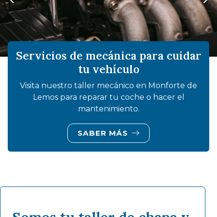
 para cuidar
o
o en Monforte de
e o hacer el
.