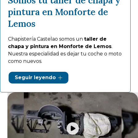
Somos tu taller de chapa y
pintura en Monforte de
Lemos
Chapistería Castelao somos un
taller de
chapa y pintura en Monforte de Lemos
.
Nuestra especialidad es dejar tu coche o moto
como nuevos.
Ofrecemos servicios para la
restauración de
Seguir leyendo
coches clásicos
y motos antiguas, pero
también tenemos
acuerdos con las
principales aseguradoras
. Gracias a nuestra
experiencia, garantizamos los mejores
acabados a la hora de
pintar un coche
.
¡
Contacta
con nosotros y apuesta por
nuestros servicios de
chapistería en
Monforte de Lemos
!